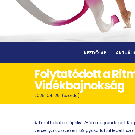
KEZDŐLAP
AKTUÁLI
Folytatódott a Ri
Vidékbajnokság
2026. 04. 29. (szerda)
A Törökbálinton, április 17-én megrendezett Re
versenyző, összesen 159 gyakorlattal lépett sző