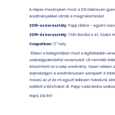
A népes mezőnyben most a DSI Debrecen gyerek
eredményekkel zárták a megmérettetést.
2016-os korosztály:
Papp Liliána – egyéni össz
2015-ös korosztály:
Tóth Boróka a 41., Szabó Hang
Csapatban:
17. hely.
“Ebben a kategóriában most a legfiatalabb vers
szabadgyakorlattal versenyzett. Lili mentális fel
köszönhető ez a szép eredmény, hiszen ebben a
bajnokságon is eredményesen szerepelt! A többie
hosszú az út és mi együtt lelkesen haladunk, ki
székből a látottakat dr. Papp-Lada Beáta szakos
Hajrá, DSI RG!