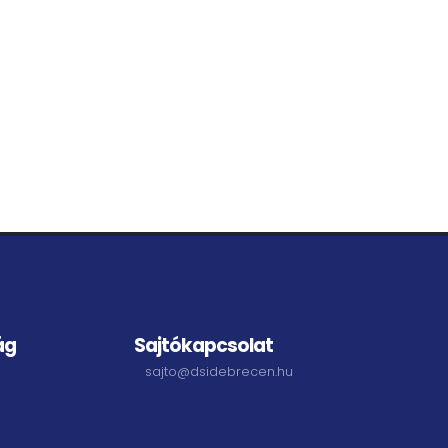
ág
Sajtókapcsolat
sajto@dsidebrecen.hu