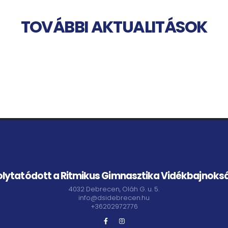
TOVÁBBI AKTUALITÁSOK
olytatódott a Ritmikus Gimnasztika Vidékbajnoks
4032 Debrecen, Oláh G. u. 5.
info@dsidebrecen.hu
+36202972776