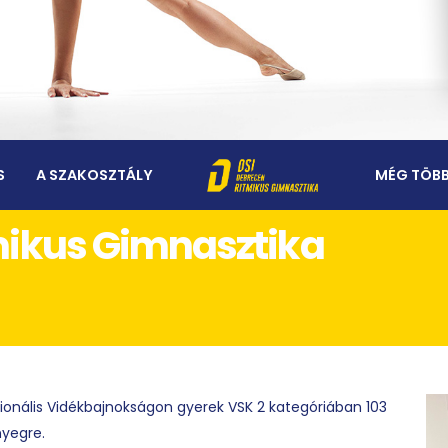
S
A SZAKOSZTÁLY
MÉG TÖBB
tmikus Gimnasztika
gionális Vidékbajnokságon gyerek VSK 2 kategóriában 103
nyegre.