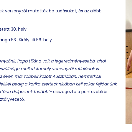
 versenyzői mutatták be tudásukat, és az alábbi
etett 30. hely
a 53., Király Lili 56. hely.
enyzőnk, Papp Liliána volt a legeredményesebb, ahol
készültsége mellett komoly versenyzői rutinjának is
z éven már többek között Ausztriában, nemzetközi
kkel pedig a karika szertechnikában kell sokat fejlődnünk,
tartóan dolgozunk tovább”-
összegezte a pontozóbírói
ztályvezető.